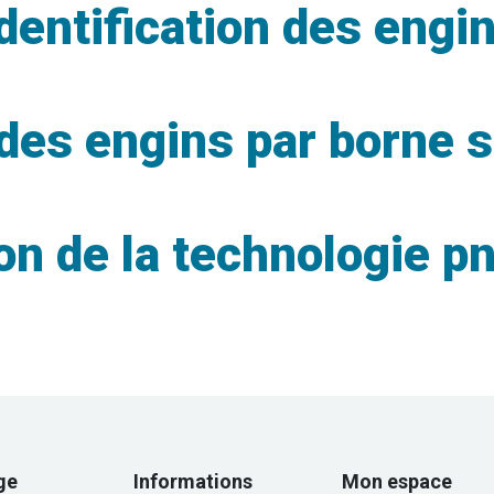
dentification des engi
es engins par borne s
n de la technologie p
ge
Informations
Mon espace