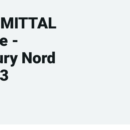
MITTAL
e -
ury Nord
23