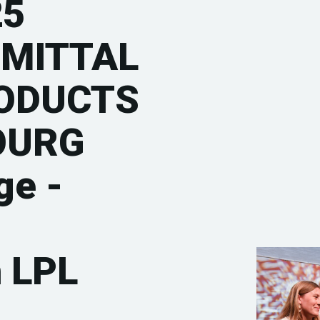
25
MITTAL
ODUCTS
OURG
ge -
e
n LPL