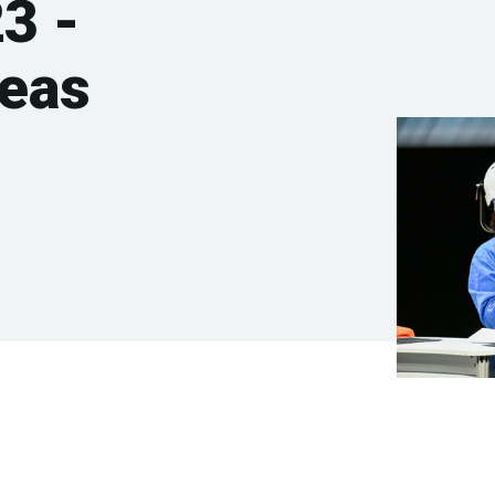
3 -
deas