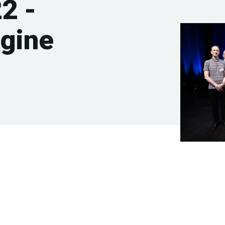
2 -
Ugine