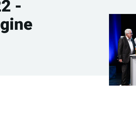
2 -
Ugine