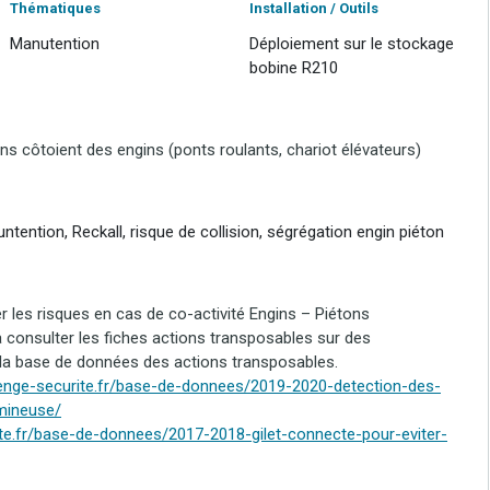
Thématiques
Installation / Outils
Manutention
Déploiement sur le stockage
bobine R210
ns côtoient des engins (ponts roulants, chariot élévateurs)
ntention, Reckall, risque de collision, ségrégation engin piéton
 les risques en cas de co-activité Engins – Piétons
 consulter les fiches actions transposables sur des
 la base de données des actions transposables.
lenge-securite.fr/base-de-donnees/2019-2020-detection-des-
mineuse/
ite.fr/base-de-donnees/2017-2018-gilet-connecte-pour-eviter-