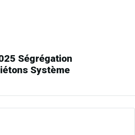
025 Ségrégation
piétons Système