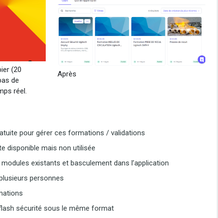
ier (20
Après
 pas de
mps réel.
atuite pour gérer ces formations / validations
te disponible mais non utilisée
 modules existants et basculement dans l’application
plusieurs personnes
mations
 flash sécurité sous le même format