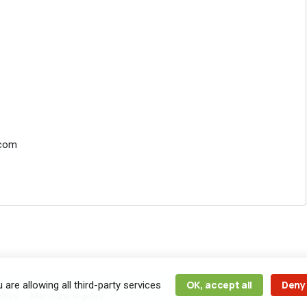
.com
OK, accept all
Deny 
 are allowing all third-party services
okies
Mentions légales