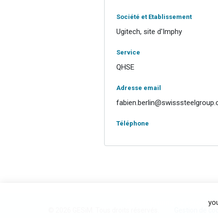
Société et Etablissement
Ugitech, site d'Imphy
Service
QHSE
Adresse email
fabien.berlin@swisssteelgroup
Téléphone
By continuing to scroll,
you
© 2026 GESiM. Tous droits réservés.
Gestion de co