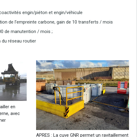
coactivités engin/piéton et engin/véhicule
ion de l’empreinte carbone, gain de 10 transferts / mois
h00 de manutention / mois ;
n du réseau routier
iller en
erne, avec
ner
APRES : La cuve GNR permet un ravitaillement