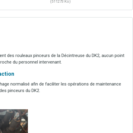
(511273 Ko)
nt des rouleaux pinceurs de la
D
écintreuse du DK2, aucun
point
ccroche du personnel intervenant
.
’action
chage normalisé afin de faciliter les opérations de maintenance
 des pinceurs du DK2.