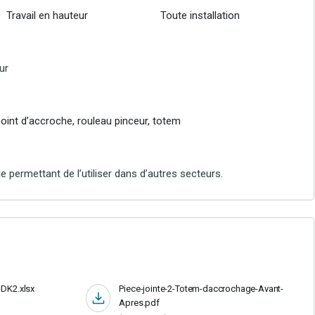
Travail en hauteur
Toute installation
ur
oint d’accroche, rouleau pinceur, totem
 permettant de l’utiliser dans
d’autres secteurs.
DK2.xlsx
Piece-jointe-2-Totem-daccrochage-Avant-
Apres.pdf