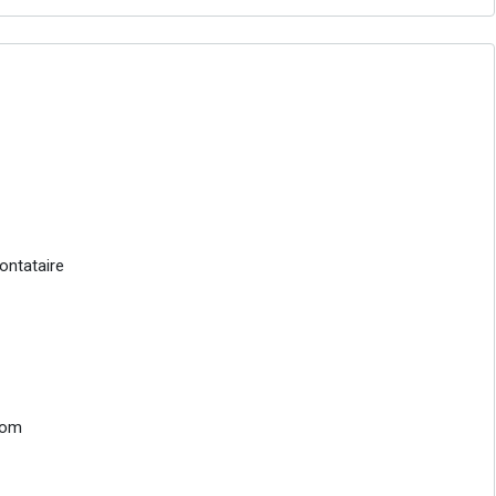
ontataire
com