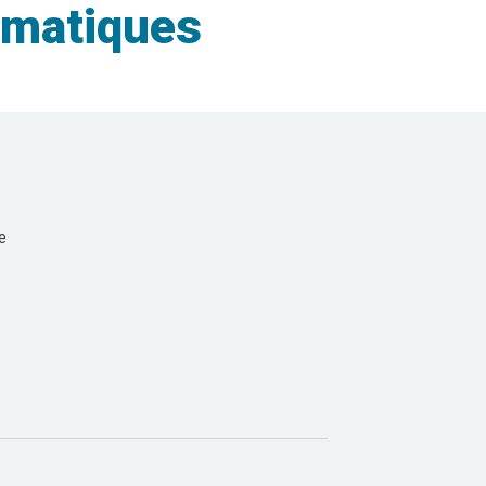
omatiques
e