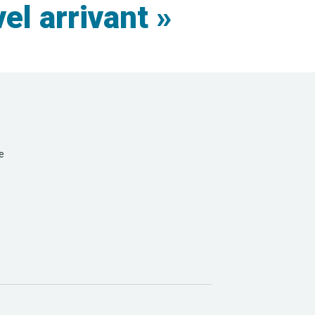
l arrivant »
e