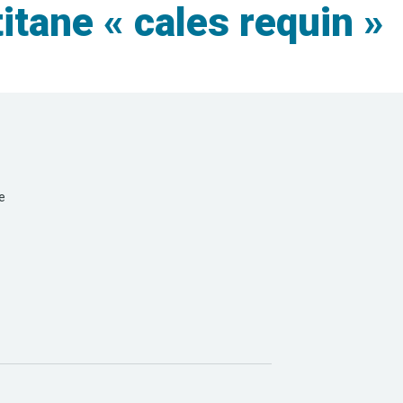
tane « cales requin »
e