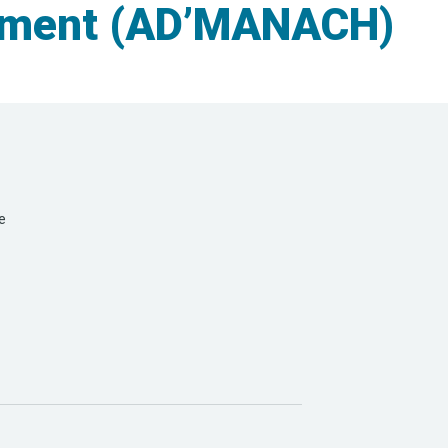
ement (AD’MANACH)
e