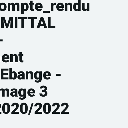
compte_rendu
MITTAL
-
ent
-Ebange -
amage 3
 2020/2022