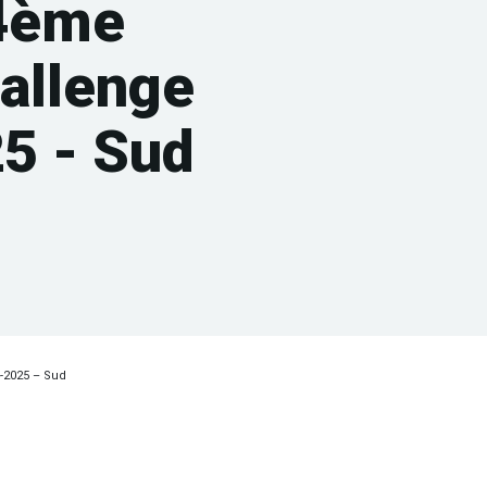
4ème
hallenge
5 - Sud
-2025 – Sud